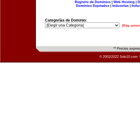
Registro de Dominios
|
Web Hosting
|
D
Dominios Expirados
|
Industrias
|
Indu
Categorías de Dominio:
[Pág. princi
** Precios expre
© 2002/2022 Solo10.com