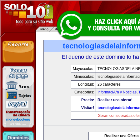
tecnologiasdelainfo
El dueño de este dominio lo ha
Mayusculas:
TECNOLOGIASDELAIN
Minusculas:
tecnologiasdelainformac
Longitud:
26 caracteres
Categorias:
InformaciÃ³n y Noticias
,
Precio:
Realizar una oferta!
Visitar!
tecnologiasdelainforma
Serán consideradas ofer
Realizar una Oferta