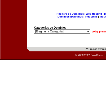
Registro de Dominios
|
Web Hosting
|
D
Dominios Expirados
|
Industrias
|
Indu
Categorías de Dominio:
[Pág. princi
** Precios expre
© 2002/2022 Solo10.com