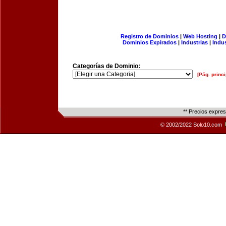
Registro de Dominios
|
Web Hosting
|
D
Dominios Expirados
|
Industrias
|
Indu
Categorías de Dominio:
[Pág. princi
** Precios expre
© 2002/2022 Solo10.com